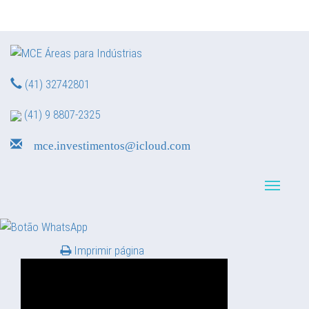
(41) 32742801
(41) 9 8807-2325
mce.investimentos@icloud.com
Navegação reduzid
Imprimir página