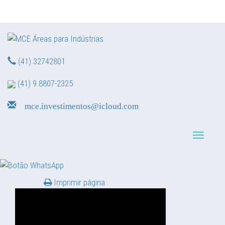
(41) 32742801
(41) 9 8807-2325
mce.investimentos@icloud.com
Navegação reduzid
Imprimir página