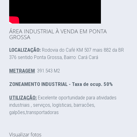
ÁREA INDUSTRIAL À VENDA EM PONTA
GROSSA
LOCALIZAÇÃO:
Rodovia do Café KM 507 mais 882 da BR
376 sentido Ponta Grossa, Bairro: Cará Cará
METRAGEM
: 391.543 M2
ZONEAMENTO INDUSTRIAL - Taxa de ocup. 50%
UTILIZAÇÃO:
Excelente oportunidade para atividades
industriais , serviços, logísticas, barracões,
galpões,transportadoras
Visualizar fotos